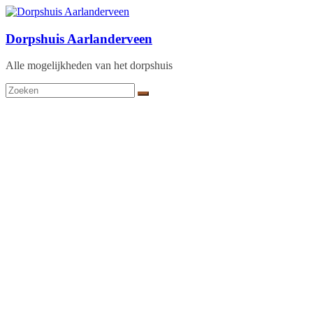
Ga
naar
de
Dorpshuis Aarlanderveen
inhoud
Alle mogelijkheden van het dorpshuis