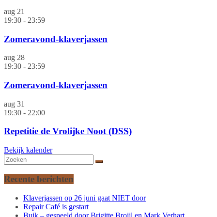
aug
21
19:30
-
23:59
Zomeravond-klaverjassen
aug
28
19:30
-
23:59
Zomeravond-klaverjassen
aug
31
19:30
-
22:00
Repetitie de Vrolijke Noot (DSS)
Bekijk kalender
Recente berichten
Klaverjassen op 26 juni gaat NIET door
Repair Café is gestart
Buik – gespeeld door Brigitte Broijl en Mark Verhart